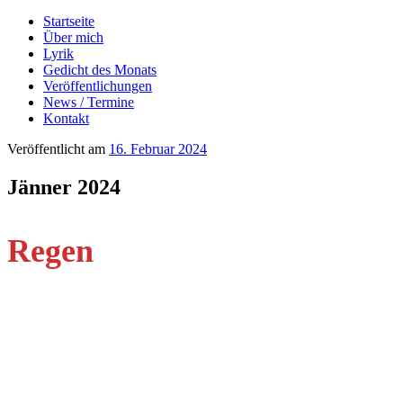
Startseite
Über mich
Lyrik
Gedicht des Monats
Veröffentlichungen
News / Termine
Kontakt
Veröffentlicht am
16. Februar 2024
Jänner 2024
Regen
Ein Vorhang aus Regenperlen
flüchtig und klar
ziert das Fensterglas
feine Reihen Vergänglichkeit