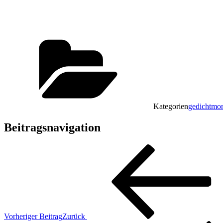
schön anzusehen
im Trüben
Kategorien
gedichtmo
Beitragsnavigation
Vorheriger Beitrag
Zurück